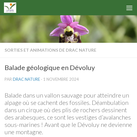
SORTIES ET ANIMATIONS DE DRAC NATURE
Balade géologique en Dévoluy
PAR
DRAC NATURE
·
1 NOVEMBRE 2024
Balade dans un vallon sauvage pour atteindre un
alpage où se cachent des fossiles. Déambulation
dans un cirque où des plis de rochers dessinent
des arabesques, ce sont les vestiges d’avalanches
sous-marines ! Avant que le Dévoluy ne devienne
une montagne.