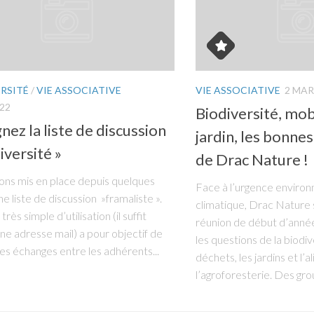
RSITÉ
/
VIE ASSOCIATIVE
VIE ASSOCIATIVE
2 MAR
022
Biodiversité, mob
nez la liste de discussion
jardin, les bonne
iversité »
de Drac Nature !
ns mis en place depuis quelques
Face à l’urgence enviro
e liste de discussion »framaliste ».
climatique, Drac Nature s
 très simple d’utilisation (il suffit
réunion de début d’anné
une adresse mail) a pour objectif de
les questions de la biodive
 les échanges entre les adhérents...
déchets, les jardins et l’a
l’agroforesterie. Des grou