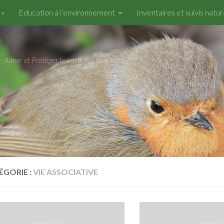
 »
Education à l’environnement
Inventaires et suivis natur
e-Corps
Evènements de DRAC NATURE
imer et Protéger le territoire Sud-Isère
ÉGORIE :
VIE ASSOCIATIVE