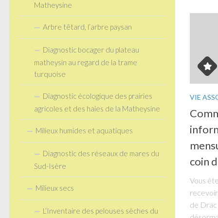
Matheysine
Arbre têtard, l’arbre paysan
Diagnostic bocager du plateau
matheysin au regard de la trame
turquoise
Diagnostic écologique des prairies
VIE ASS
agricoles et des haies de la Matheysine
Comme
inform
Milieux humides et aquatiques
mensu
Diagnostic des réseaux de mares du
coin d
Sud-Isère
Vous êt
Milieux secs
recevoir
de Drac
L’Inventaire des pelouses sèches du
désormai