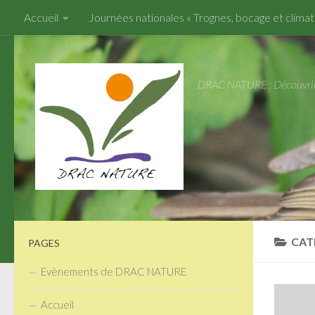
Accueil
Journées nationales « Trognes, bocage et climat
Téléchargements
Liens
Contact
ABC des Côtes-d
DRAC NATURE : Découvrir, A
CAT
PAGES
Evènements de DRAC NATURE
Accueil