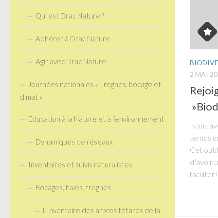
Qui est Drac Nature ?
Adhérer à Drac Nature
Agir avec Drac Nature
BIODIVE
2 MAI 2
Journées nationales « Trognes, bocage et
Rejoig
climat »
»Biod
Education à la Nature et à l’environnement
Nous avo
temps un
Dynamiques de réseaux
Cet outil
d’avoir 
Inventaires et suivis naturalistes
faciliter
Bocages, haies, trognes
L’Inventaire des arbres têtards de la