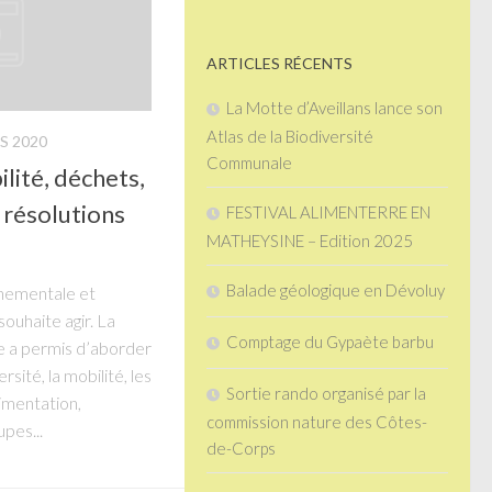
ARTICLES RÉCENTS
La Motte d’Aveillans lance son
Atlas de la Biodiversité
S 2020
Communale
ilité, déchets,
s résolutions
FESTIVAL ALIMENTERRE EN
MATHEYSINE – Edition 2025
Balade géologique en Dévoluy
nnementale et
ouhaite agir. La
Comptage du Gypaète barbu
e a permis d’aborder
rsité, la mobilité, les
Sortie rando organisé par la
limentation,
commission nature des Côtes-
pes...
de-Corps